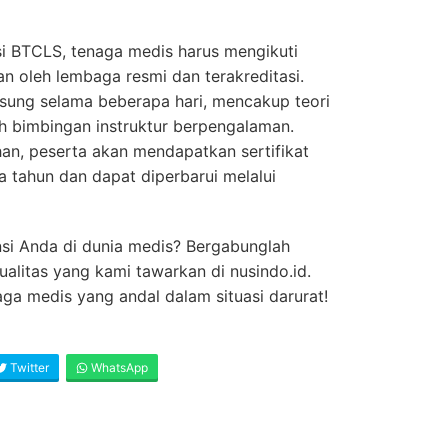
i BTCLS, tenaga medis harus mengikuti
an oleh lembaga resmi dan terakreditasi.
ngsung selama beberapa hari, mencakup teori
h bimbingan instruktur berpengalaman.
han, peserta akan mendapatkan sertifikat
 tahun dan dapat diperbarui melalui
si Anda di dunia medis? Bergabunglah
alitas yang kami tawarkan di nusindo.id.
aga medis yang andal dalam situasi darurat!
Twitter
WhatsApp