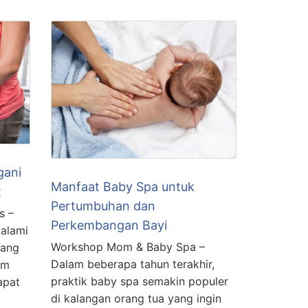
gani
Manfaat Baby Spa untuk
t
Pertumbuhan dan
s –
Perkembangan Bayi
 alami
Workshop Mom & Baby Spa –
yang
Dalam beberapa tahun terakhir,
am
praktik baby spa semakin populer
apat
di kalangan orang tua yang ingin