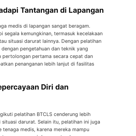
adapi Tantangan di Lapangan
aga medis di lapangan sangat beragam.
i segala kemungkinan, termasuk kecelakaan
tau situasi darurat lainnya. Dengan pelatihan
i dengan pengetahuan dan teknik yang
 pertolongan pertama secara cepat dan
kan penanganan lebih lanjut di fasilitas
percayaan Diri dan
ikuti pelatihan BTCLS cenderung lebih
ituasi darurat. Selain itu, pelatihan ini juga
me tenaga medis, karena mereka mampu