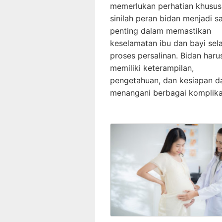
memerlukan perhatian khusus.
sinilah peran bidan menjadi s
penting dalam memastikan
keselamatan ibu dan bayi se
proses persalinan. Bidan haru
memiliki keterampilan,
pengetahuan, dan kesiapan d
menangani berbagai komplika