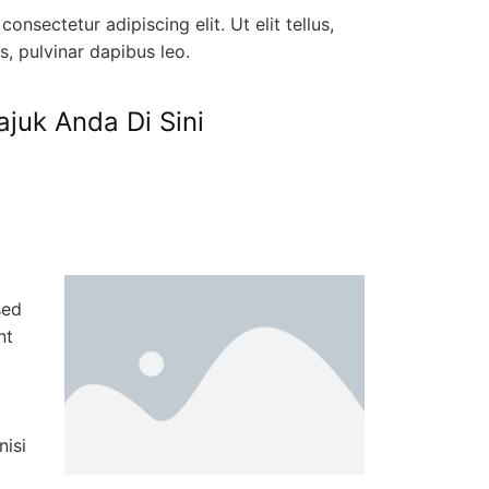
onsectetur adipiscing elit. Ut elit tellus,
s, pulvinar dapibus leo.
juk Anda Di Sini
Slider 2
Headin
Lorem ipsum dolor
consectetur adipisc
do eiusmod tempor
ut labore et dolo
aliqua. Ut enim ad
veniam, quis nostr
exercitation ullamc
ut aliquip ex ea 