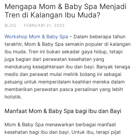
Mengapa Mom & Baby Spa Menjadi
Tren di Kalangan Ibu Muda?
BLOG
·
FEBRUARI 21, 2025
Workshop Mom & Baby Spa
– Dalam beberapa tahun
terakhir, Mom & Baby Spa semakin populer di kalangan
ibu muda. Tren ini bukan sekadar gaya hidup, tetapi
juga bagian dari perawatan kesehatan yang
mendukung kesejahteraan ibu dan bayi. Banyak tenaga
medis dan perawat mulai melirik bidang ini sebagai
peluang untuk memperdalam keahlian mereka dalam
memberikan perawatan pasca persalinan yang lebih
holistik.
Manfaat Mom & Baby Spa bagi Ibu dan Bayi
Mom & Baby Spa menawarkan berbagai manfaat
kesehatan bagi ibu dan bayi. Untuk ibu, terapi pijat