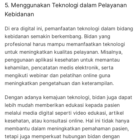
5. Menggunakan Teknologi dalam Pelayanan
Kebidanan
Di era digital ini, pemanfaatan teknologi dalam bidang
kebidanan semakin berkembang. Bidan yang
profesional harus mampu memanfaatkan teknologi
untuk meningkatkan kualitas pelayanan. Misalnya,
penggunaan aplikasi kesehatan untuk memantau
kehamilan, pencatatan medis elektronik, serta
mengikuti webinar dan pelatihan online guna
meningkatkan pengetahuan dan keterampilan.
Dengan adanya kemajuan teknologi, bidan juga dapat
lebih mudah memberikan edukasi kepada pasien
melalui media digital seperti video edukasi, artikel
kesehatan, atau konsultasi online. Hal ini tidak hanya
membantu dalam meningkatkan pemahaman pasien,
tetapi juga memperkuat hubungan bidan dengan