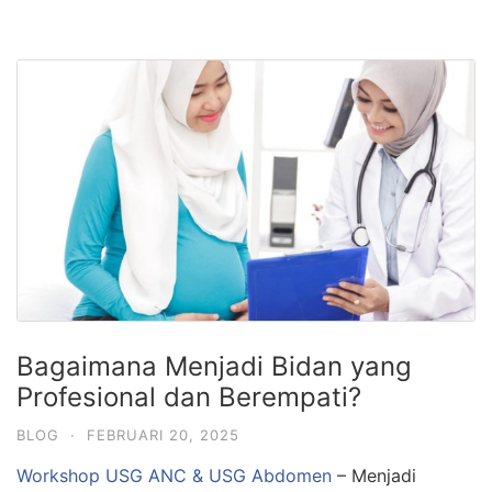
Bagaimana Menjadi Bidan yang
Profesional dan Berempati?
BLOG
·
FEBRUARI 20, 2025
Workshop USG ANC & USG Abdomen
– Menjadi