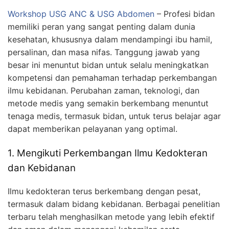
Workshop USG ANC & USG Abdomen
– Profesi bidan
memiliki peran yang sangat penting dalam dunia
kesehatan, khususnya dalam mendampingi ibu hamil,
persalinan, dan masa nifas. Tanggung jawab yang
besar ini menuntut bidan untuk selalu meningkatkan
kompetensi dan pemahaman terhadap perkembangan
ilmu kebidanan. Perubahan zaman, teknologi, dan
metode medis yang semakin berkembang menuntut
tenaga medis, termasuk bidan, untuk terus belajar agar
dapat memberikan pelayanan yang optimal.
1. Mengikuti Perkembangan Ilmu Kedokteran
dan Kebidanan
Ilmu kedokteran terus berkembang dengan pesat,
termasuk dalam bidang kebidanan. Berbagai penelitian
terbaru telah menghasilkan metode yang lebih efektif