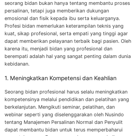
seorang bidan bukan hanya tentang membantu proses
persalinan, tetapi juga memberikan dukungan
emosional dan fisik kepada ibu serta keluarganya.
Profesi bidan memerlukan keterampilan teknis yang
kuat, sikap profesional, serta empati yang tinggi agar
dapat memberikan pelayanan terbaik bagi pasien. Oleh
karena itu, menjadi bidan yang profesional dan
berempati adalah hal yang sangat penting dalam dunia
kebidanan.
1. Meningkatkan Kompetensi dan Keahlian
Seorang bidan profesional harus selalu meningkatkan
kompetensinya melalui pendidikan dan pelatihan yang
berkelanjutan. Mengikuti seminar, pelatihan, dan
webinar seperti yang diselenggarakan oleh Nusindo
tentang Manajemen Persalinan Normal dan Penyulit
dapat membantu bidan untuk terus memperbaharui