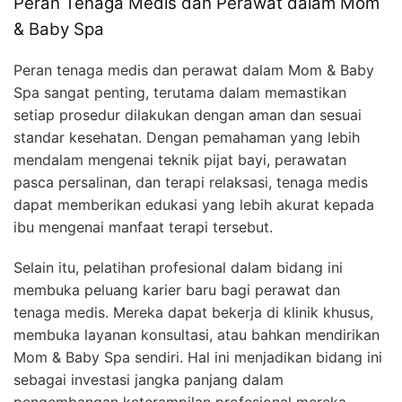
Peran Tenaga Medis dan Perawat dalam Mom
& Baby Spa
Peran tenaga medis dan perawat dalam Mom & Baby
Spa sangat penting, terutama dalam memastikan
setiap prosedur dilakukan dengan aman dan sesuai
standar kesehatan. Dengan pemahaman yang lebih
mendalam mengenai teknik pijat bayi, perawatan
pasca persalinan, dan terapi relaksasi, tenaga medis
dapat memberikan edukasi yang lebih akurat kepada
ibu mengenai manfaat terapi tersebut.
Selain itu, pelatihan profesional dalam bidang ini
membuka peluang karier baru bagi perawat dan
tenaga medis. Mereka dapat bekerja di klinik khusus,
membuka layanan konsultasi, atau bahkan mendirikan
Mom & Baby Spa sendiri. Hal ini menjadikan bidang ini
sebagai investasi jangka panjang dalam
pengembangan keterampilan profesional mereka.