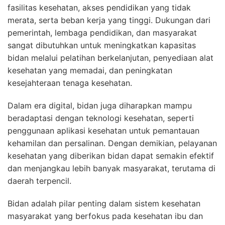
fasilitas kesehatan, akses pendidikan yang tidak
merata, serta beban kerja yang tinggi. Dukungan dari
pemerintah, lembaga pendidikan, dan masyarakat
sangat dibutuhkan untuk meningkatkan kapasitas
bidan melalui pelatihan berkelanjutan, penyediaan alat
kesehatan yang memadai, dan peningkatan
kesejahteraan tenaga kesehatan.
Dalam era digital, bidan juga diharapkan mampu
beradaptasi dengan teknologi kesehatan, seperti
penggunaan aplikasi kesehatan untuk pemantauan
kehamilan dan persalinan. Dengan demikian, pelayanan
kesehatan yang diberikan bidan dapat semakin efektif
dan menjangkau lebih banyak masyarakat, terutama di
daerah terpencil.
Bidan adalah pilar penting dalam sistem kesehatan
masyarakat yang berfokus pada kesehatan ibu dan