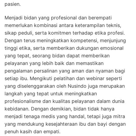
pasien.
Menjadi bidan yang profesional dan berempati
memerlukan kombinasi antara keterampilan teknis,
sikap peduli, serta komitmen terhadap etika profesi.
Dengan terus meningkatkan kompetensi, menjunjung
tinggi etika, serta memberikan dukungan emosional
yang tepat, seorang bidan dapat memberikan
pelayanan yang lebih baik dan memastikan
pengalaman persalinan yang aman dan nyaman bagi
setiap ibu. Mengikuti pelatihan dan webinar seperti
yang diselenggarakan oleh Nusindo juga merupakan
langkah yang tepat untuk meningkatkan
profesionalisme dan kualitas pelayanan dalam dunia
kebidanan. Dengan demikian, bidan tidak hanya
menjadi tenaga medis yang handal, tetapi juga mitra
yang mendukung kesejahteraan ibu dan bayi dengan
penuh kasih dan empati.