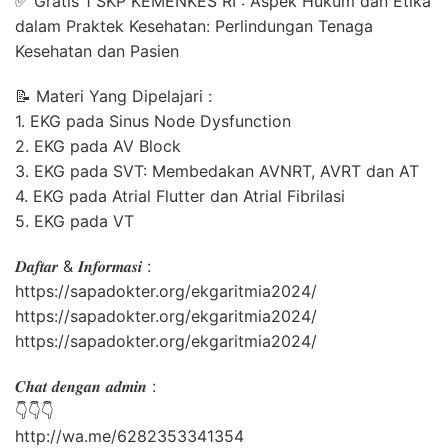
✅ Gratis 1 SKP KEMENKES RI : Aspek Hukum dan Etika
dalam Praktek Kesehatan: Perlindungan Tenaga
Kesehatan dan Pasien
📝 Materi Yang Dipelajari :
1. EKG pada Sinus Node Dysfunction
2. EKG pada AV Block
3. EKG pada SVT: Membedakan AVNRT, AVRT dan AT
4. EKG pada Atrial Flutter dan Atrial Fibrilasi
5. EKG pada VT
𝑫𝒂𝒇𝒕𝒂𝒓 & 𝑰𝒏𝒇𝒐𝒓𝒎𝒂𝒔𝒊 :
https://sapadokter.org/ekgaritmia2024/
https://sapadokter.org/ekgaritmia2024/
https://sapadokter.org/ekgaritmia2024/
⁣𝑪𝒉𝒂𝒕 𝒅𝒆𝒏𝒈𝒂𝒏 𝒂𝒅𝒎𝒊𝒏 :
👇👇👇
http://wa.me/6282353341354