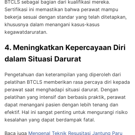
BTCLS sebagai bagian dari kualifikasi mereka.
Sertifikasi ini memastikan bahwa perawat mampu
bekerja sesuai dengan standar yang telah ditetapkan,
khususnya dalam menangani kasus-kasus
kegawatdaruratan.
4. Meningkatkan Kepercayaan Diri
dalam Situasi Darurat
Pengetahuan dan keterampilan yang diperoleh dari
pelatihan BTCLS memberikan rasa percaya diri kepada
perawat saat menghadapi situasi darurat. Dengan
pelatihan yang intensif dan berbasis praktik, perawat
dapat menangani pasien dengan lebih tenang dan
efektif. Hal ini sangat penting untuk mengurangi risiko
kesalahan yang dapat berdampak fatal.
Baca juga
Mengenal Teknik Resusitasi Jantung Paru