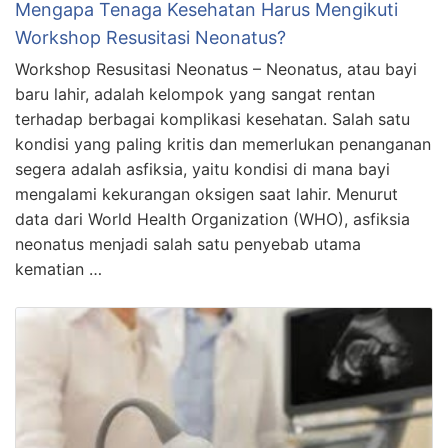
Mengapa Tenaga Kesehatan Harus Mengikuti
Workshop Resusitasi Neonatus?
Workshop Resusitasi Neonatus – Neonatus, atau bayi
baru lahir, adalah kelompok yang sangat rentan
terhadap berbagai komplikasi kesehatan. Salah satu
kondisi yang paling kritis dan memerlukan penanganan
segera adalah asfiksia, yaitu kondisi di mana bayi
mengalami kekurangan oksigen saat lahir. Menurut
data dari World Health Organization (WHO), asfiksia
neonatus menjadi salah satu penyebab utama
kematian …