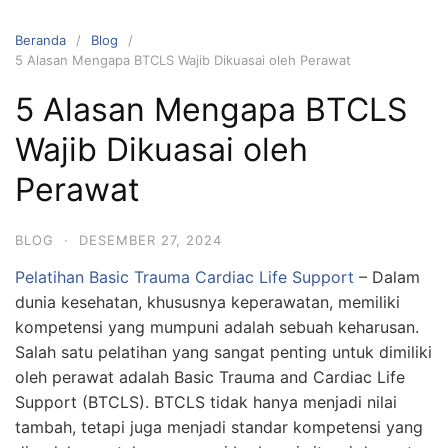
Beranda
Blog
5 Alasan Mengapa BTCLS Wajib Dikuasai oleh Perawat
5 Alasan Mengapa BTCLS
Wajib Dikuasai oleh
Perawat
BLOG
·
DESEMBER 27, 2024
Pelatihan Basic Trauma Cardiac Life Support
– Dalam
dunia kesehatan, khususnya keperawatan, memiliki
kompetensi yang mumpuni adalah sebuah keharusan.
Salah satu pelatihan yang sangat penting untuk dimiliki
oleh perawat adalah Basic Trauma and Cardiac Life
Support (BTCLS). BTCLS tidak hanya menjadi nilai
tambah, tetapi juga menjadi standar kompetensi yang