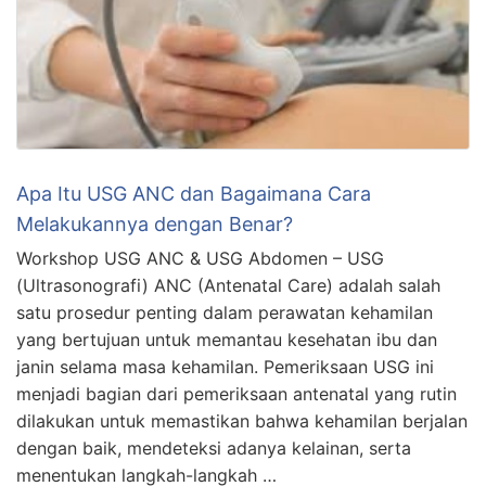
Apa Itu USG ANC dan Bagaimana Cara
Melakukannya dengan Benar?
Workshop USG ANC & USG Abdomen – USG
(Ultrasonografi) ANC (Antenatal Care) adalah salah
satu prosedur penting dalam perawatan kehamilan
yang bertujuan untuk memantau kesehatan ibu dan
janin selama masa kehamilan. Pemeriksaan USG ini
menjadi bagian dari pemeriksaan antenatal yang rutin
dilakukan untuk memastikan bahwa kehamilan berjalan
dengan baik, mendeteksi adanya kelainan, serta
menentukan langkah-langkah …