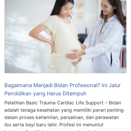
Bagaimana Menjadi Bidan Profesional? Ini Jalur
Pendidikan yang Harus Ditempuh
Pelatihan Basic Trauma Cardiac Life Support – Bidan
adalah tenaga kesehatan yang memiliki peran penting
dalam proses kehamilan, persalinan, dan perawatan
ibu serta bayi baru lahir. Profesi ini menuntut