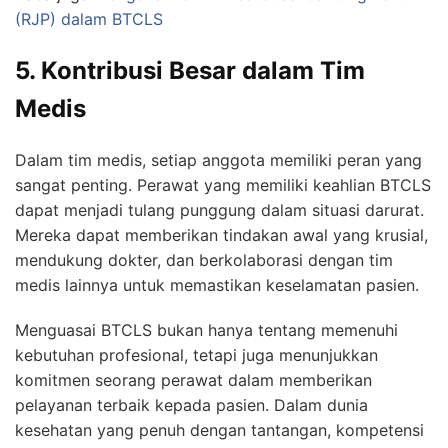
(RJP) dalam BTCLS
5. Kontribusi Besar dalam Tim
Medis
Dalam tim medis, setiap anggota memiliki peran yang
sangat penting. Perawat yang memiliki keahlian BTCLS
dapat menjadi tulang punggung dalam situasi darurat.
Mereka dapat memberikan tindakan awal yang krusial,
mendukung dokter, dan berkolaborasi dengan tim
medis lainnya untuk memastikan keselamatan pasien.
Menguasai BTCLS bukan hanya tentang memenuhi
kebutuhan profesional, tetapi juga menunjukkan
komitmen seorang perawat dalam memberikan
pelayanan terbaik kepada pasien. Dalam dunia
kesehatan yang penuh dengan tantangan, kompetensi