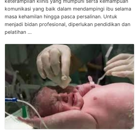
keterampilan klinis yang mumpuni serta kemampuan
komunikasi yang baik dalam mendampingi ibu selama
masa kehamilan hingga pasca persalinan. Untuk
menjadi bidan profesional, diperlukan pendidikan dan
pelatihan …